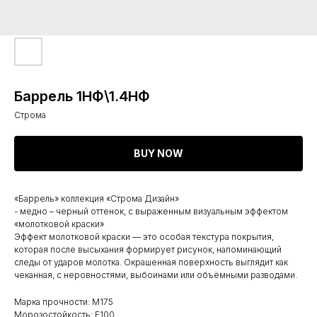
Баррель 1НФ\1.4НФ
Строма
BUY NOW
«Баррель» коллекция «Строма Дизайн»
- медно – черный оттенок, с выраженным визуальным эффектом
«молотковой краски»
Эффект молотковой краски — это особая текстура покрытия,
которая после высыхания формирует рисунок, напоминающий
следы от ударов молотка. Окрашенная поверхность выглядит как
чеканная, с неровностями, выбоинами или объёмными разводами.
Марка прочности: M175
Морозостойкость: F100