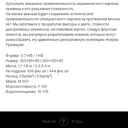
Дополнить внешнюю привлекательность керамического кирпича
призвана и его рельефная поверхность.
Не менее важным будет сохранение эстетической
привлекательности облицовочного кирпича на протяжении многих
лет. Мы заботимся о проработке фактуры и цвета, стойкости
декоративных элементов, изготавливая кирпич. Следуя запросам
клиентов, мы регулярно разрабатываем новинки, которые могут
разнообразить эту удивительно декоративную коллекцию «Керма
Премиум».
Формат: 0.7 НФ / 1 НФ
Размер: 250×85×65 / 250×120×65
Масса: 1,7-1,8 кг / 2,3-2,4 кг
На поддоне: 556 физ. шт / 444 физ. шт
Расход: 51(шт/м²) / 51(шт/м²)
Марка: М 200
Морозостойкость: F 100
Водопоглощение: 10-11%
Tilda
Made on