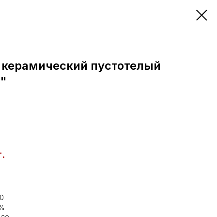
 керамический пустотелый
"
т.
00
7%