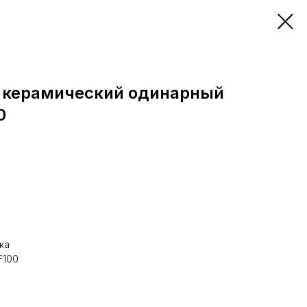
 керамический одинарный
0
ка
F100