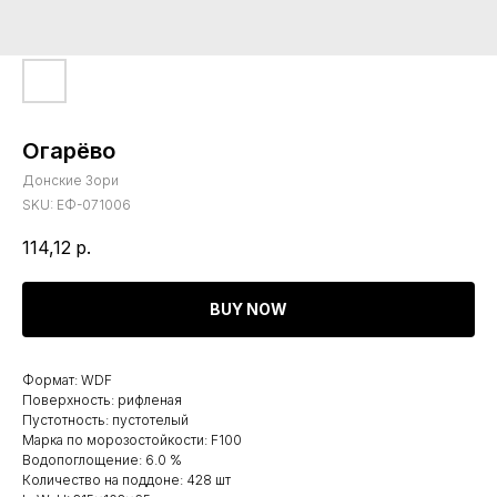
Огарёво
Донские Зори
SKU:
ЕФ-071006
114,12
р.
BUY NOW
Формат: WDF
Поверхность: рифленая
Пустотность: пустотелый
Марка по морозостойкости: F100
Водопоглощение: 6.0 %
Количество на поддоне: 428 шт