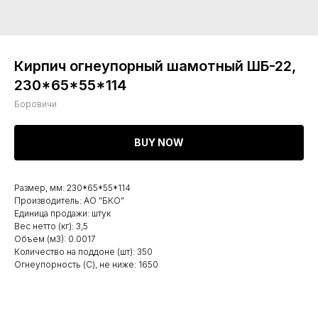
Кирпич огнеупорный шамотный ШБ-22,
230*65*55*114
Боровичи
BUY NOW
Размер, мм: 230*65*55*114
Производитель: АО "БКО"
Единица продажи: штук
Вес нетто (кг): 3,5
Объем (м3): 0.0017
Количество на поддоне (шт): 350
Огнеупорность (С), не ниже: 1650