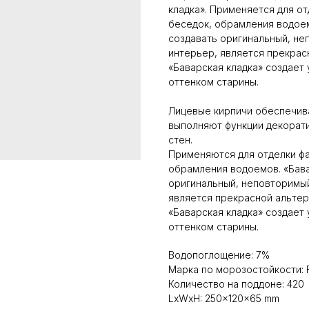
кладка». Применяется для от
беседок, обрамления водоем
создавать оригинальный, не
интерьер, является прекрас
«Баварская кладка» создает
оттенком старины.
Лицевые кирпичи обеспечива
выполняют функции декорати
стен.
Применяются для отделки фа
обрамления водоемов. «Бава
оригинальный, неповторимый
является прекрасной альте
«Баварская кладка» создает
оттенком старины.
Водопоглощение: 7%
Марка по морозостойкости: 
Количество на поддоне: 420
LxWxH: 250x120x65 mm