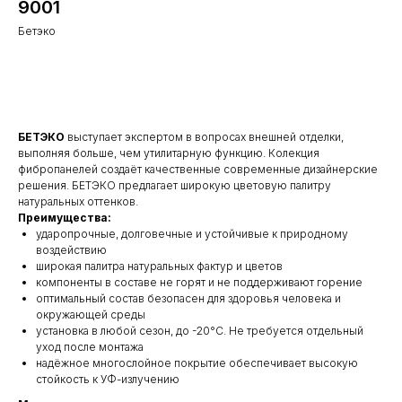
9001
Бетэко
Узнать цену
БЕТЭКО
выступает экспертом в вопросах внешней отделки,
выполняя больше, чем утилитарную функцию. Колекция
фибропанелей создаёт качественные современные дизайнерские
решения. БЕТЭКО предлагает широкую цветовую палитру
натуральных оттенков.
Преимущества:
ударопрочные, долговечные и устойчивые к природному
воздействию
широкая палитра натуральных фактур и цветов
компоненты в составе не горят и не поддерживают горение
оптимальный состав безопасен для здоровья человека и
окружающей среды
установка в любой сезон, до -20°С. Не требуется отдельный
уход после монтажа
надёжное многослойное покрытие обеспечивает высокую
стойкость к УФ-излучению