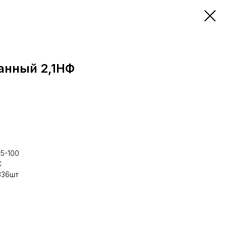
анный 2,1НФ
75-100
С
336шт