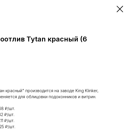
оотлив Tytan красный (6
н красный" производится на заводе King Klinker,
еняется для облицовки подоконников и витрин.
68 ₽/шт.
42 ₽/шт.
11 ₽/шт.
25 ₽/шт.