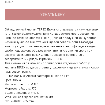
TEREX
УЗНАТЬ ЦЕНУ
Облицовочный кирпич ТEREX Дюна изготавливается из уникальных
тугоплавких беложгущихся глин Кондровского месторождения.
Главное отличие кирпича TEREX Дюна от продукции конкурентов –
нежный лунно-белый оттенок лицевой поверхности. Благодаря
низкому водопоглощению, выполненная из него фасадная кладка
слабо подвержена образованию пятен и изменений цвета при
эксплуатации. Цвет TEREX Дюна прекрасно сочетается с
ассортиментным рядом кирпичей TEREX.
Для снижения ошибок при производстве кладочных работ, у
кирпича TEREX предусмотрены утолщенная лицевая стенка и фаски
на лицевых гранях.
В 1 м2 кладки с учетом растворных швов 51 шт.
Цвет: Дюна
Марка прочности: М 175
Морозостойкость: F75
Водопоглощение: 7-10%
Утолщенная лицевая стенка: 20 мм
lwh: 250x120x65 mm