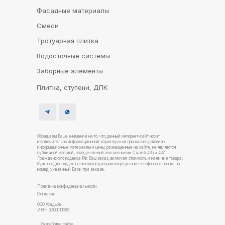
Фасадные материалы
Смеси
Тротуарная плитка
Водосточные системы
Заборные элементы
Плитка, ступени, ДПК
Обращаем Ваше внимание на то, что данный интернет-сайт носит
исключительно информационный характер и ни при каких условиях
информационные материалы и цены, размещенные на сайте, не являются
публичной офертой, определяемой положениями Статей 435 и 437
Гражданского кодекса РФ. Ваш заказ, включая стоимость и наличие товара,
будет подтвержден нашим менеджером посредством телефонного звонка на
номер, указанный Вами при заказе.
Политика конфиденциальности
Согласие
ООО Усадьба
ИНН 6200011385
Разработка сайта