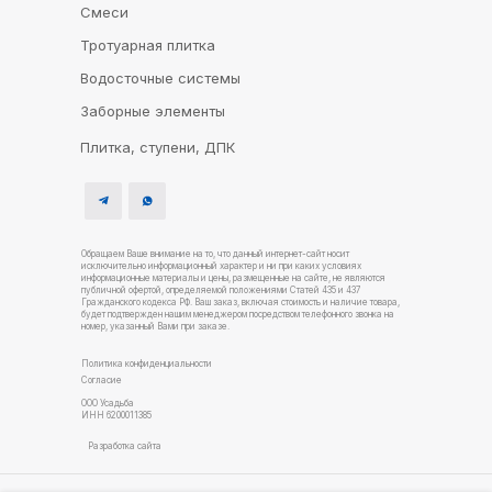
Смеси
Тротуарная плитка
Водосточные системы
Заборные элементы
Плитка, ступени, ДПК
Обращаем Ваше внимание на то, что данный интернет-сайт носит
исключительно информационный характер и ни при каких условиях
информационные материалы и цены, размещенные на сайте, не являются
публичной офертой, определяемой положениями Статей 435 и 437
Гражданского кодекса РФ. Ваш заказ, включая стоимость и наличие товара,
будет подтвержден нашим менеджером посредством телефонного звонка на
номер, указанный Вами при заказе.
Политика конфиденциальности
Согласие
ООО Усадьба
ИНН 6200011385
Разработка сайта