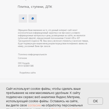
Плитка, ступени, ДПК
Обращаем Ваше внимание на то, что данный интернет-сайт носит
исключительно информационный характер и ни при каких условиях
информационные материалы и цены, размещенные на сайте, не являются
публичной офертой, определяемой положениями Статей 435 и 437
Гражданского кодекса РФ. Ваш заказ, включая стоимость и наличие товара,
будет подтвержден нашим менеджером посредством телефонного звонка на
номер, указанный Вами при заказе.
Политика конфиденциальности
Согласие
ООО Усадьба
ИНН 6200011385
Разработка сайта
Услуги благоустройства
Сайт использует cookie-файлы, чтобы сделать ваше
Строительство домов Рязань
пребывание на нем максимально удобным. К cайту
подключен сервис веб-аналитики Яндекс.Метрика,
OK
использующий cookie-файлы. Оставаясь на сайте,
вы даете свое
согласие
на обработку персональных