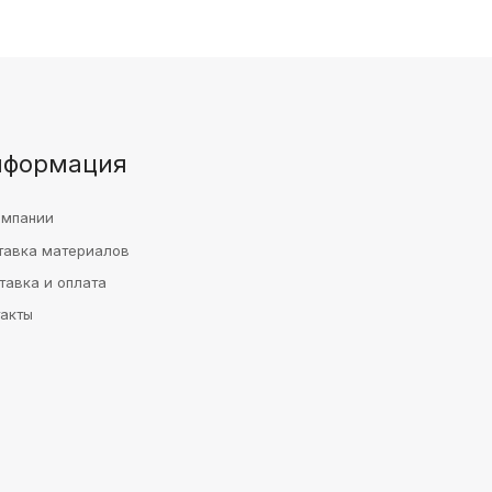
нформация
омпании
тавка материалов
тавка и оплата
такты