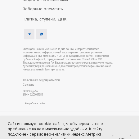
Заборные элементы
Плитка, ступени, ДПК
Обращаем Ваше внимание на то, что данный интернет-сайт носит
исключительно информационный характер и ни при каких условиях
информационные материалы и цены, размещенные на сайте, не являются
публичной офертой, определяемой положениями Статей 435 и 437
Гражданского кодекса РФ. Ваш заказ, включая стоимость и наличие товара,
будет подтвержден нашим менеджером посредством телефонного звонка на
номер, указанный Вами при заказе.
Политика конфиденциальности
Согласие
ООО Усадьба
ИНН 6200011385
Разработка сайта
Услуги благоустройства
Сайт использует cookie-файлы, чтобы сделать ваше
Строительство домов Рязань
пребывание на нем максимально удобным. К cайту
подключен сервис веб-аналитики Яндекс.Метрика,