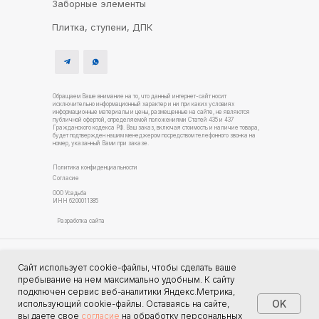
Заборные элементы
Плитка, ступени, ДПК
Обращаем Ваше внимание на то, что данный интернет-сайт носит
исключительно информационный характер и ни при каких условиях
информационные материалы и цены, размещенные на сайте, не являются
публичной офертой, определяемой положениями Статей 435 и 437
Гражданского кодекса РФ. Ваш заказ, включая стоимость и наличие товара,
будет подтвержден нашим менеджером посредством телефонного звонка на
номер, указанный Вами при заказе.
Политика конфиденциальности
Согласие
ООО Усадьба
ИНН 6200011385
Разработка сайта
Услуги благоустройства
Сайт использует cookie-файлы, чтобы сделать ваше
Строительство домов Рязань
пребывание на нем максимально удобным. К cайту
подключен сервис веб-аналитики Яндекс.Метрика,
OK
использующий cookie-файлы. Оставаясь на сайте,
вы даете свое
согласие
на обработку персональных