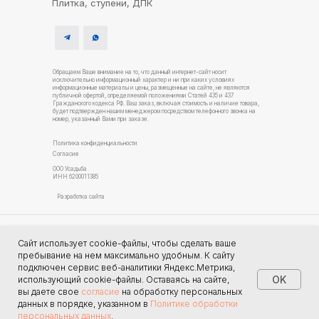
Плитка, ступени, ДПК
Обращаем Ваше внимание на то, что данный интернет-сайт носит
исключительно информационный характер и ни при каких условиях
информационные материалы и цены, размещенные на сайте, не являются
публичной офертой, определяемой положениями Статей 435 и 437
Гражданского кодекса РФ. Ваш заказ, включая стоимость и наличие товара,
будет подтвержден нашим менеджером посредством телефонного звонка на
номер, указанный Вами при заказе.
Политика конфиденциальности
Согласие
ООО Усадьба
ИНН 6200011385
Разработка сайта
Услуги благоустройства
Сайт использует cookie-файлы, чтобы сделать ваше
Строительство домов Рязань
пребывание на нем максимально удобным. К cайту
подключен сервис веб-аналитики Яндекс.Метрика,
OK
использующий cookie-файлы. Оставаясь на сайте,
вы даете свое
согласие
на обработку персональных
данных в порядке, указанном в
Политике обработки
Tilda
Made on
персональных данных
.