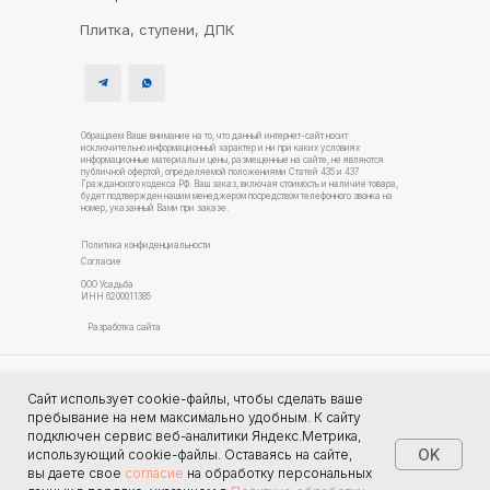
Плитка, ступени, ДПК
Обращаем Ваше внимание на то, что данный интернет-сайт носит
исключительно информационный характер и ни при каких условиях
информационные материалы и цены, размещенные на сайте, не являются
публичной офертой, определяемой положениями Статей 435 и 437
Гражданского кодекса РФ. Ваш заказ, включая стоимость и наличие товара,
будет подтвержден нашим менеджером посредством телефонного звонка на
номер, указанный Вами при заказе.
Политика конфиденциальности
Согласие
ООО Усадьба
ИНН 6200011385
Разработка сайта
Услуги благоустройства
Сайт использует cookie-файлы, чтобы сделать ваше
Строительство домов Рязань
пребывание на нем максимально удобным. К cайту
подключен сервис веб-аналитики Яндекс.Метрика,
OK
использующий cookie-файлы. Оставаясь на сайте,
вы даете свое
согласие
на обработку персональных