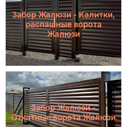
Забор Жалюзи - Калитки,
распашные ворота
Жалюзи
Забор Жалюзи -
Откатные ворота Жалюзи