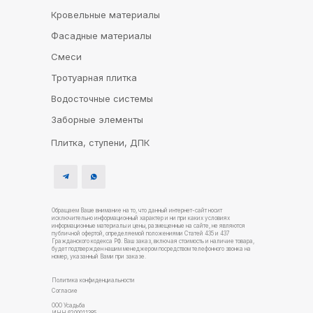
Кровельные материалы
Фасадные материалы
Смеси
Тротуарная плитка
Водосточные системы
Заборные элементы
Плитка, ступени, ДПК
Обращаем Ваше внимание на то, что данный интернет-сайт носит
исключительно информационный характер и ни при каких условиях
информационные материалы и цены, размещенные на сайте, не являются
публичной офертой, определяемой положениями Статей 435 и 437
Гражданского кодекса РФ. Ваш заказ, включая стоимость и наличие товара,
будет подтвержден нашим менеджером посредством телефонного звонка на
номер, указанный Вами при заказе.
Политика конфиденциальности
Согласие
ООО Усадьба